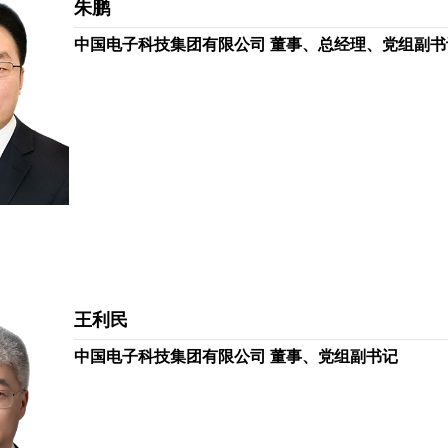
朱鹏
中国电子科技集团有限公司 董事、总经理、党组副书
王利民
中国电子科技集团有限公司 董事、党组副书记