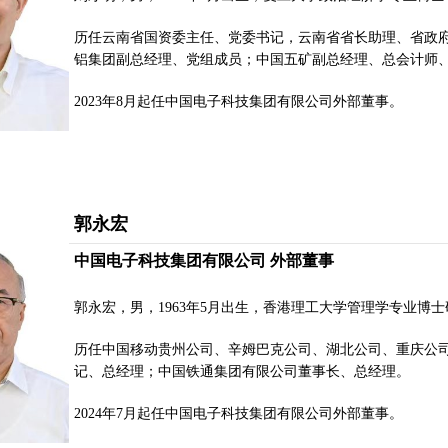
历任云南省国资委主任、党委书记，云南省省长助理、省政
铝集团副总经理、党组成员；中国五矿副总经理、总会计师
2023年8月起任中国电子科技集团有限公司外部董事。
郭永宏
中国电子科技集团有限公司 外部董事
郭永宏，男，1963年5月出生，香港理工大学管理学专业博
历任中国移动贵州公司、辛姆巴克公司、湖北公司、重庆公
记、总经理；中国铁通集团有限公司董事长、总经理。
2024年7月起任中国电子科技集团有限公司外部董事。