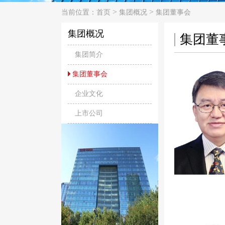
>
>
当前位置：
首页
集团概况
集团董事会
集团概况
集团董
集团简介
集团董事会
企业文化
上市公司