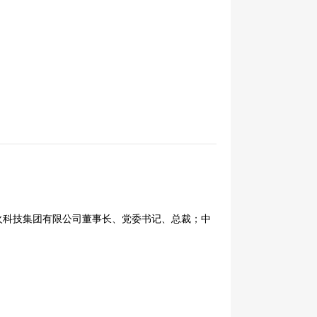
火科技集团有限公司董事长、党委书记、总裁；中