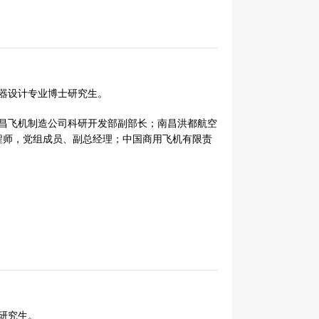
行器设计专业博士研究生。
南昌飞机制造公司科研开发部副部长；南昌洪都航空
程师，党组成员、副总经理；中国商用飞机有限责
士研究生。