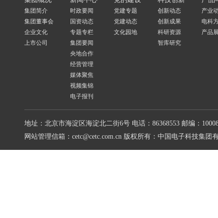
集团简介
时政要闻
党建专题
创新动态
产业
集团董事会
国资动态
党建动态
创新成果
电科
企业文化
专题专栏
文化园地
科研资源
产品
上市公司
集团要闻
智库研究
央地合作
经营管理
媒体聚焦
视频集锦
电子报刊
地址：北京市海淀区海淀北二街6号
电话：86368553
邮编：10008
网站管理信箱：cetc@cetc.com.cn
版权所有：中国电子科技集团